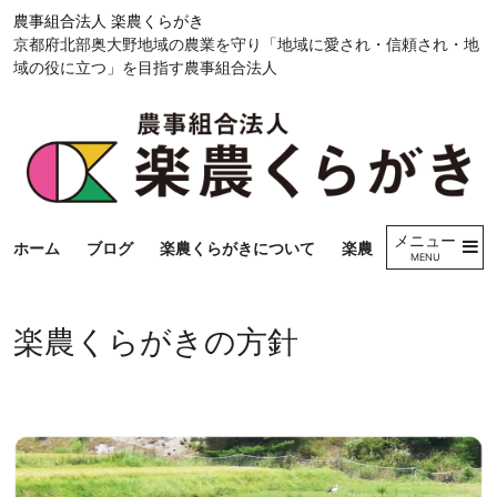
コンテンツへ
農事組合法人 楽農くらがき
ナビゲーションへ
京都府北部奥大野地域の農業を守り「地域に愛され・信頼され・地
ホームへ
域の役に立つ」を目指す農事組合法人
メニュー
ホーム
ブログ
楽農くらがきについて
楽農くらがきの方針
MENU
楽農くらがきの方針